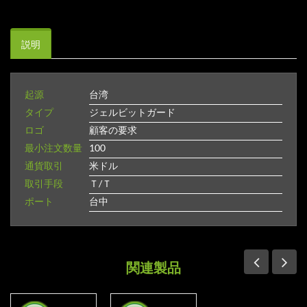
説明
起源
台湾
タイプ
ジェルビットガード
ロゴ
顧客の要求
最小注文数量
100
通貨取引
米ドル
取引手段
Ｔ/Ｔ
ポート
台中
関連製品