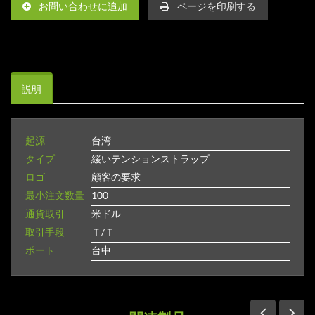
お問い合わせに追加
ページを印刷する
説明
起源
台湾
タイプ
緩いテンションストラップ
ロゴ
顧客の要求
最小注文数量
100
通貨取引
米ドル
取引手段
Ｔ/Ｔ
ポート
台中