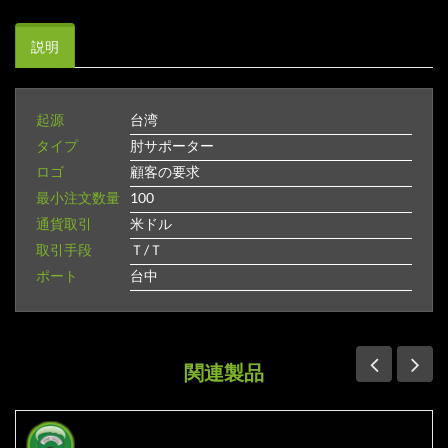
説明
起源
台湾
タイプ
肘サポーター
ロゴ
顧客の要求
最小注文数量
100
通貨取引
米ドル
取引手段
Ｔ/Ｔ
ポート
台中
関連製品