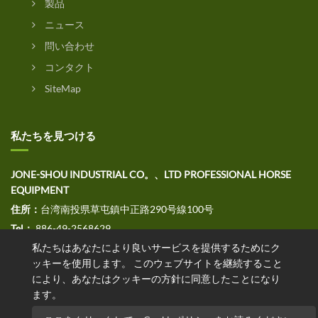
製品
ニュース
問い合わせ
コンタクト
SiteMap
私たちを見つける
JONE-SHOU INDUSTRIAL CO。、LTD PROFESSIONAL HORSE
EQUIPMENT
住所：
台湾南投県草屯鎮中正路290号線100号
Tel：
886-49-2568629
ファックス：
私たちはあなたにより良いサービスを提供するためにク
886-49-2568691
ッキーを使用します。 このウェブサイトを継続すること
E
メール：jssales@jone-shou.com
により、あなたはクッキーの方針に同意したことになり
ます。