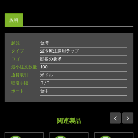
説明
起源
台湾
タイプ
温冷療法膝用ラップ
ロゴ
顧客の要求
最小注文数量
100
通貨取引
米ドル
取引手段
Ｔ/Ｔ
ポート
台中
関連製品