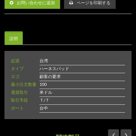
お問い合わせに追加
ページを印刷する
説明
起源
台湾
タイプ
ハーネスパッド
ロゴ
顧客の要求
最小注文数量
100
通貨取引
米ドル
取引手段
Ｔ/Ｔ
ポート
台中