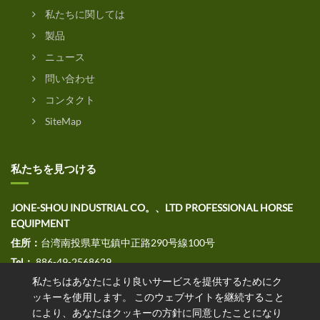
私たちに関しては
製品
ニュース
問い合わせ
コンタクト
SiteMap
私たちを見つける
JONE-SHOU INDUSTRIAL CO。、LTD PROFESSIONAL HORSE
EQUIPMENT
住所：
台湾南投県草屯鎮中正路290号線100号
Tel：
886-49-2568629
私たちはあなたにより良いサービスを提供するためにク
ファックス：
886-49-2568691
ッキーを使用します。 このウェブサイトを継続すること
E
メール：jssales@jone-shou.com
により、あなたはクッキーの方針に同意したことになり